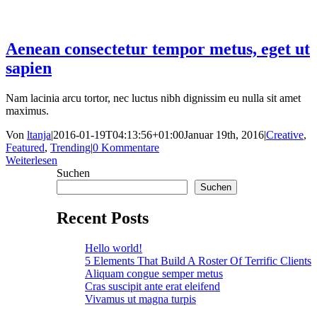
Aenean consectetur tempor metus, eget ut
sapien
Nam lacinia arcu tortor, nec luctus nibh dignissim eu nulla sit amet
maximus.
Von
ltanja
|
2016-01-19T04:13:56+01:00
Januar 19th, 2016
|
Creative
,
Featured
,
Trending
|
0 Kommentare
Weiterlesen
Suchen
Suchen
Recent Posts
Hello world!
5 Elements That Build A Roster Of Terrific Clients
Aliquam congue semper metus
Cras suscipit ante erat eleifend
Vivamus ut magna turpis