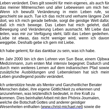
Leben verändert. Dies gilt sowohl für mein eigenes, als auch fü
das meiner Mitmenschen und aller Lebewesen um mich her
Wenn ich bewußt Veränderung in mein Leben rufe, s
geschieht sie auch. Tue ich das nicht und verharre längere Zei
dort, wo ich mich gerade befinde, sorgt die geistige Welt dafür
daß ich mich bewege. Das Leben hat mich gelehrt, da
Bewegung und Veränderung Leben ausmacht. Mit Liebe da
teilen, was mir zur Verfügung steht, läßt das Leben gedeihen
Liebe ist etwas, das nicht weniger wird, wenn ich davo
weggebe. Deshalb gebe ich gern mit Liebe.
Ich habe gelernt, für das dankbar zu sein, was ich habe.
Im Jahr 2000 bin ich den Lehren von Sun Bear, einem Ojibw
Medizinmann, zum ersten Mal intensiv begegnet. Dadurch un
durch mein weiteres Lernen auf dem indianischen Pfad sowi
zusätzliche Ausbildungen und Lebenskrisen hat sich mei
Leben grundlegend positiv verändert.
Ich unterstütze heute als Mentor und Ganzheitlicher Berater
Menschen dabei, ihre eigene Göttlichkeit zu erkennen und
anzunehmen, was letztendlich bedeutet, in ihre Kraft zu
kommen. Dies beinhaltet Arbeit mit den Phönix-Journalen,
welche die Botschaft Gottes und anderer geistiger
Wesenheiten enthalten (
www.christ-michael.net
) sowie die