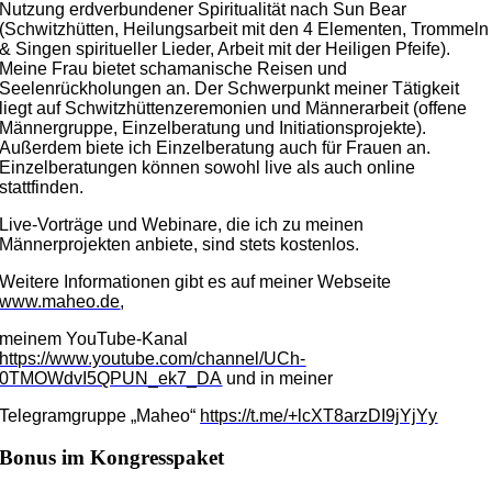
Nutzung erdverbundener Spiritualität nach Sun Bear
(Schwitzhütten, Heilungsarbeit mit den 4 Elementen, Trommeln
& Singen spiritueller Lieder, Arbeit mit der Heiligen Pfeife).
Meine Frau bietet schamanische Reisen und
Seelenrückholungen an. Der Schwerpunkt meiner Tätigkeit
liegt auf Schwitzhüttenzeremonien und Männerarbeit (offene
Männergruppe, Einzelberatung und Initiationsprojekte).
Außerdem biete ich Einzelberatung auch für Frauen an.
Einzelberatungen können sowohl live als auch online
stattfinden.
Live-Vorträge und Webinare, die ich zu meinen
Männerprojekten anbiete, sind stets kostenlos.
Weitere Informationen gibt es auf meiner Webseite
www.maheo.de
,
meinem YouTube-Kanal
https://www.youtube.com/channel/UCh-
0TMOWdvI5QPUN_ek7_DA
und in meiner
Telegramgruppe „Maheo“
https://t.me/+lcXT8arzDI9jYjYy
Bonus im Kongresspaket